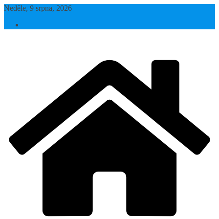
Přeskočit
Neděle, 9 srpna, 2026
na
obsah