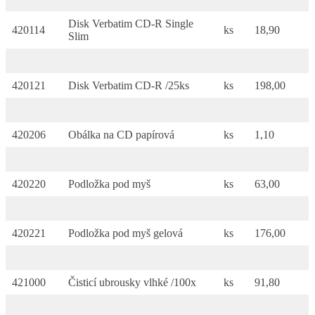
Disk Verbatim CD-R Single
420114
ks
18,90
Slim
420121
Disk Verbatim CD-R /25ks
ks
198,00
420206
Obálka na CD papírová
ks
1,10
420220
Podložka pod myš
ks
63,00
420221
Podložka pod myš gelová
ks
176,00
421000
Čisticí ubrousky vlhké /100x
ks
91,80