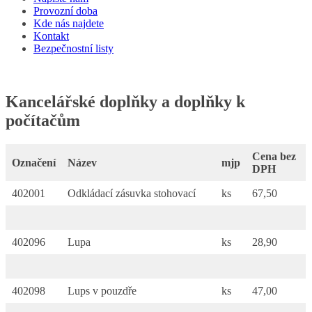
Provozní doba
Kde nás najdete
Kontakt
Bezpečnostní listy
Kancelářské doplňky a doplňky k
počítačům
Cena bez
Označení
Název
mjp
DPH
402001
Odkládací zásuvka stohovací
ks
67,50
402096
Lupa
ks
28,90
402098
Lups v pouzdře
ks
47,00