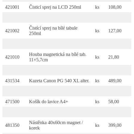
421001
Čisticí sprej na LCD 250ml
ks
108,00
Čistící sprej na bílé tabule
421002
ks
127,00
250ml
Houba magnetická na bílé tab.
421010
ks
21,80
11×5,7cm
431534
Kazeta Canon PG 540 XL alter.
ks
489,00
471500
Košík do lavice A4+
ks
58,00
Nástěnka 40x60cm magnet /
481350
ks
399,00
korek