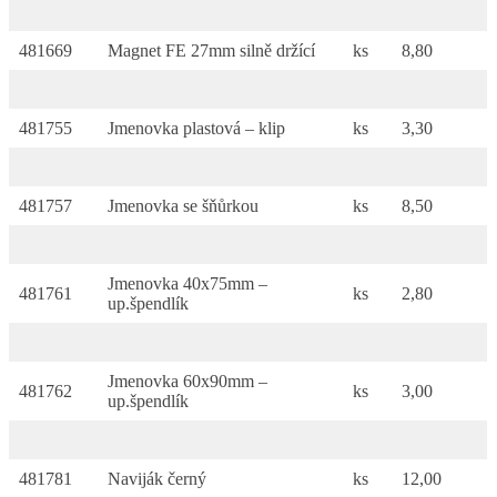
481669
Magnet FE 27mm silně držící
ks
8,80
481755
Jmenovka plastová – klip
ks
3,30
481757
Jmenovka se šňůrkou
ks
8,50
Jmenovka 40x75mm –
481761
ks
2,80
up.špendlík
Jmenovka 60x90mm –
481762
ks
3,00
up.špendlík
481781
Naviják černý
ks
12,00