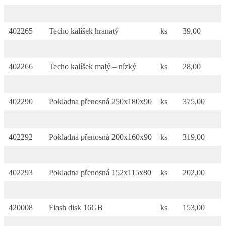
402265
Techo kalíšek hranatý
ks
39,00
402266
Techo kalíšek malý – nízký
ks
28,00
402290
Pokladna přenosná 250x180x90
ks
375,00
402292
Pokladna přenosná 200x160x90
ks
319,00
402293
Pokladna přenosná 152x115x80
ks
202,00
420008
Flash disk 16GB
ks
153,00