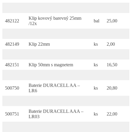
Klip kovový barevný 25mm
482122
bal
25,00
/12x
482149
Klip 22mm
ks
2,00
482151
Klip 50mm s magnetem
ks
16,50
Baterie DURACELL AA –
500750
ks
20,80
LR6
Baterie DURACELL AAA –
500751
ks
22,00
LR03