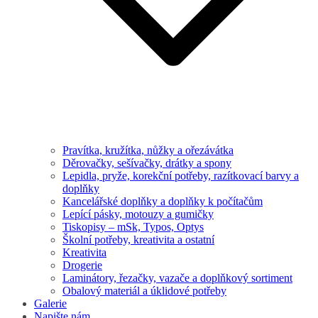
Pravítka, kružítka, nůžky a ořezávátka
Děrovačky, sešívačky, drátky a spony
Lepidla, pryže, korekční potřeby, razítkovací barvy a
doplňky
Kancelářské doplňky a doplňky k počítačům
Lepící pásky, motouzy a gumičky
Tiskopisy – mSk, Typos, Optys
Školní potřeby, kreativita a ostatní
Kreativita
Drogerie
Laminátory, řezačky, vazače a doplňkový sortiment
Obalový materiál a úklidové potřeby
Galerie
Napište nám