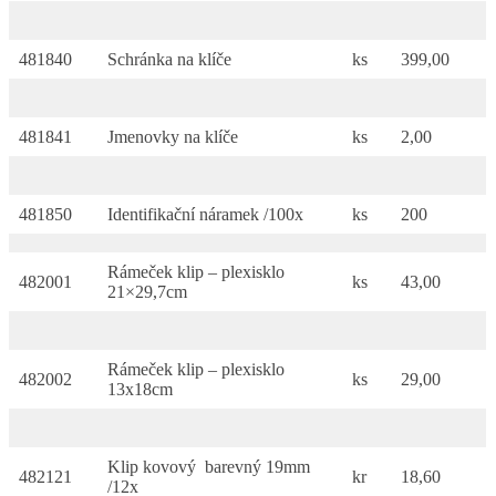
481840
Schránka na klíče
ks
399,00
481841
Jmenovky na klíče
ks
2,00
481850
Identifikační náramek /100x
ks
200
Rámeček klip – plexisklo
482001
ks
43,00
21×29,7cm
Rámeček klip – plexisklo
482002
ks
29,00
13x18cm
Klip kovový barevný 19mm
482121
kr
18,60
/12x