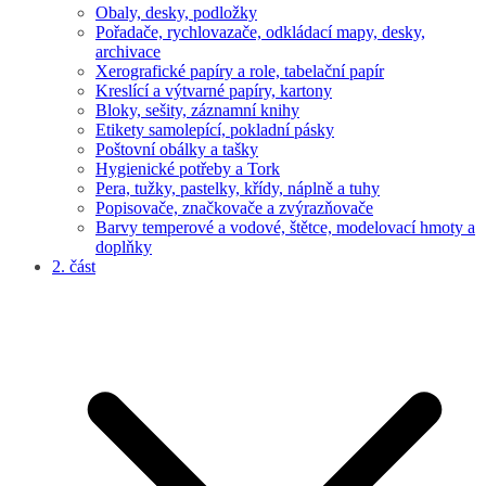
Obaly, desky, podložky
Pořadače, rychlovazače, odkládací mapy, desky,
archivace
Xerografické papíry a role, tabelační papír
Kreslící a výtvarné papíry, kartony
Bloky, sešity, záznamní knihy
Etikety samolepící, pokladní pásky
Poštovní obálky a tašky
Hygienické potřeby a Tork
Pera, tužky, pastelky, křídy, náplně a tuhy
Popisovače, značkovače a zvýrazňovače
Barvy temperové a vodové, štětce, modelovací hmoty a
doplňky
2. část