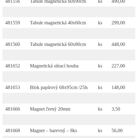
481556
Tabule magnetická 60x90cm
ks
490,00
481559
Tabule magnetická 40x60cm
ks
299,00
481560
Tabule magnetická 60x80cm
ks
448,00
481652
Magnetická stírací houba
ks
227,00
481653
Blok papírový 68x95cm /25ls
ks
148,00
481666
Magnet černý 20mm
ks
3,50
481668
Magnet – barevný – 8ks
ks
56,00